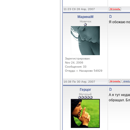
11:23 Сб 28 Апр, 2007
МаринаМ
Новичок
Я обожаю поз
Зарегистрирован:
Nov 24, 2006
Сообщения: 33
Откуда: г. Назарово 54929
16:38 Пн 30 Апр, 2007
Герцог
Матерый
А я тут нед
обращал. Бл