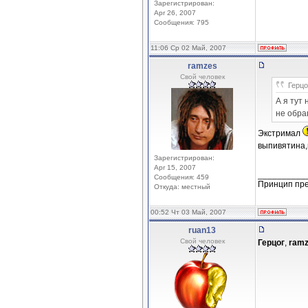
Зарегистрирован:
Apr 26, 2007
Сообщения: 795
11:06 Ср 02 Май, 2007
ramzes
Свой человек
Герцо
А я тут
не обра
Экстримал
выпивятина,в
Зарегистрирован:
Apr 15, 2007
__________
Сообщения: 459
Принцип пре
Откуда: местный
00:52 Чт 03 Май, 2007
ruan13
Свой человек
Герцог
,
ram