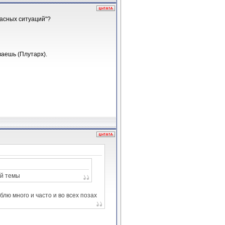
пасных ситуаций"?
ваешь (Плутарх).
ой темы
юблю много и часто и во всех позах