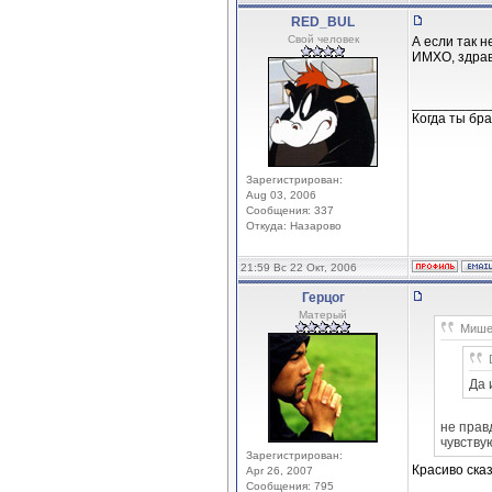
RED_BUL
Свой человек
А если так 
ИМХО, здрав
__________
Когда ты бра
Зарегистрирован:
Aug 03, 2006
Сообщения: 337
Откуда: Назарово
21:59 Вс 22 Окт, 2006
Герцог
Матерый
Мишел
Да 
не правд
чувству
Зарегистрирован:
Красиво ска
Apr 26, 2007
Сообщения: 795