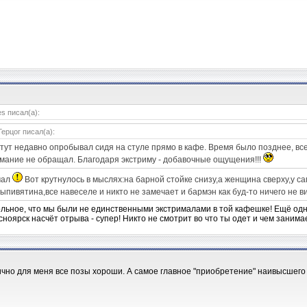
s писал(а):
Герцог писал(а):
 тут недавно опробывал сидя на стуле прямо в кафе. Время было позднее, все
мание не обращал. Благодаря экстриму - добавочные ощущения!!!
мал
Вот крутнулось в мыслях:на барной стойке снизу,а женщина сверху,у сам
выпивятина,все навеселе и никто не замечает и бармэн как буд-то ничего не 
льное, что мы были не единственными экстрималами в той кафешке! Ещё одн
ноярск насчёт отрыва - супер! Никто не смотрит во что ты одет и чем занима
ично для меня все позы хороши. А самое главное "приобретение" наивысшего