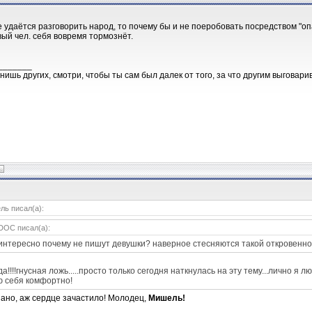
не удаётся разговорить народ, то почему бы и не поеробовать посредством "о
ый чел. себя вовремя тормознёт.
_______
нишь других, смотри, чтобы ты сам был далек от того, за что другим выговари
ь писал(а):
DOC писал(а):
интересно почему не пишут девушки? наверное стесняются такой откровенн
а!!!!гнусная ложь.....просто только сегодня наткнулась на эту тему...лично я л
ю себя комфортно!
зано, аж сердце зачастило! Молодец,
Мишель!