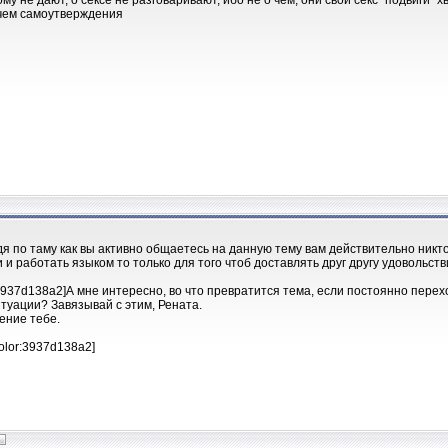
кому не дают, о сексе не разговаривают, ибо не о чем, они свои секс "подвиги"
чем самоутверждения
дя по таму как вы активно общаетесь на данную тему вам действительно никто
и и работать языком то только для того чтоб доставлять друг другу удовольс
:3937d138a2]А мне интересно, во что превратится тема, если постоянно перех
итуации? Завязывай с этим, Рената.
ение тебе.
olor:3937d138a2]