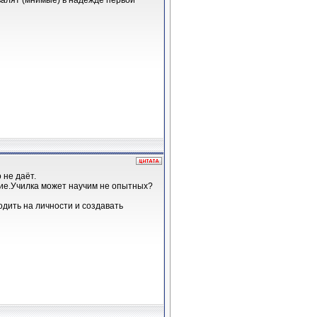
 хвалят (мнимые) в надежде первой
 не даёт.
твие.Училка может научим не опытных?
одить на личности и создавать