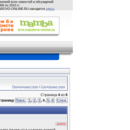
копией всех новостей и обсуждений
06 по 2010 гг.
ZAROVO-ONLINE.RU находится
здесь
.
Предыдущая тема
|
Следующая тема
Страница
4
из
6
страницу
Пред.
1
,
2
,
3
,
4
,
5
,
6
След.