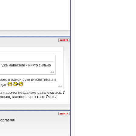
 уже навеселе - никто сильно
ого в одной руке вкуснятина,а в
видит
а парочка невдалеке развлекалась. И
ешься, главное - чего ты стОишь!
 оргазма!