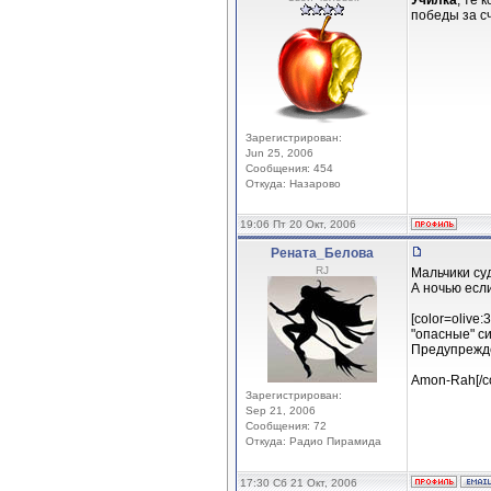
Училка
, те 
победы за с
Зарегистрирован:
Jun 25, 2006
Сообщения: 454
Откуда: Назарово
19:06 Пт 20 Окт, 2006
Рената_Белова
RJ
Мальчики су
А ночью есл
[color=olive
"опасные" с
Предупрежд
Amon-Rah[/c
Зарегистрирован:
Sep 21, 2006
Сообщения: 72
Откуда: Радио Пирамида
17:30 Сб 21 Окт, 2006