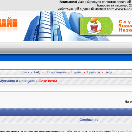
Внимание!
Данный ресурс является архивной 
г.Назарово за период с 20
Действующий в данный момент сайт WWW.NA
Поиск
•
FAQ
•
Пользователи
•
Группы
•
Правила
•
Вход
Мужчина и женщина
»
Секс позы
На 
Сообщение