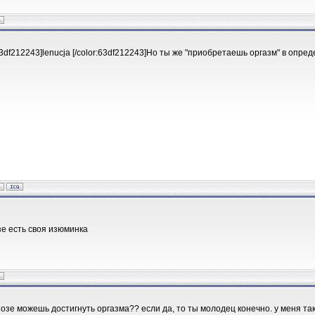
63df212243]lenucja [/color:63df212243]Но ты же "приобретаешь оргазм" в опр
зе есть своя изюминка
озе можешь достигнуть оргазма?? если да, то ты молодец конечно. у меня та