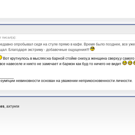
г писал(а):
 недавно опробывал сидя на стуле прямо в кафе. Время было позднее, все уже
щал. Благодаря экстриму - добавочные ощущения!!!
Вот крутнулось в мыслях:на барной стойке снизу,а женщина сверху,у самого 
се навеселе и никто не замечает и бармэн как буд-то ничего не видит
_______
зумпции невиновности основан на уважении неприкосновенности личности.
zes
, ахтунги