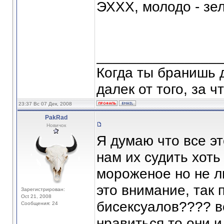
ЭХХХ, молодо - зеле
_______________
Когда ты бранишь 
далек от того, за 
23:37 Вс 07 Дек, 2008
PakRad
Новичок
Я думаю что все эт
нам их судить хоть 
мороженое но не л
это внимание, так
Зарегистрирован:
Oct 21, 2008
бисексуалов???? ве
Сообщения: 24
нравиться то они и