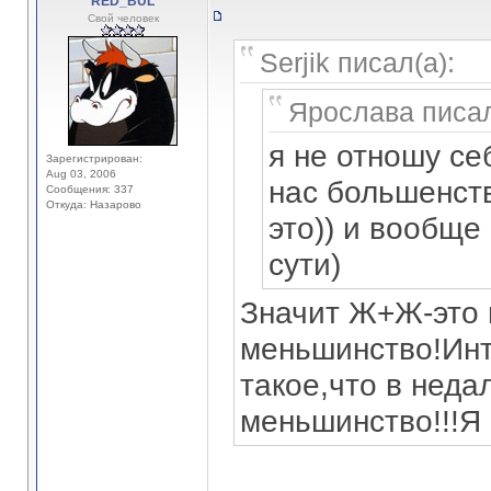
RED_BUL
Свой человек
Serjik писал(а):
Ярослава писал
я не отношу се
Зарегистрирован:
Aug 03, 2006
нас большенств
Сообщения: 337
Откуда: Назарово
это)) и вообще
сути)
Значит Ж+Ж-это
меньшинство!Инт
такое,что в нед
меньшинство!!!Я