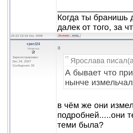
_______________
Когда ты бранишь 
далек от того, за 
20:22 Сб 04 Окт, 2008
cpecl24
Новичок
Зарегистрирован:
Ярослава писал(а
Dec 29, 2007
Сообщения: 30
А бывает что пр
нынче измельчал
в чём же они измел
подробней.....они 
теми была?