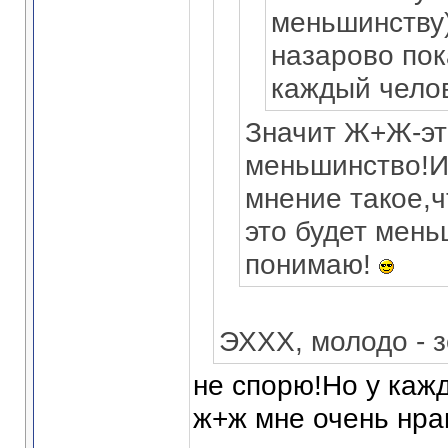
меньшинству)
назарово пок
каждый челов
Значит Ж+Ж-эт
меньшинство!И
мнение такое,
это будет мень
понимаю!
ЭХХХ, молодо - зе
не спорю!Но у каж
ж+ж мне очень нра