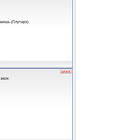
ваешь (Плутарх).
такое.