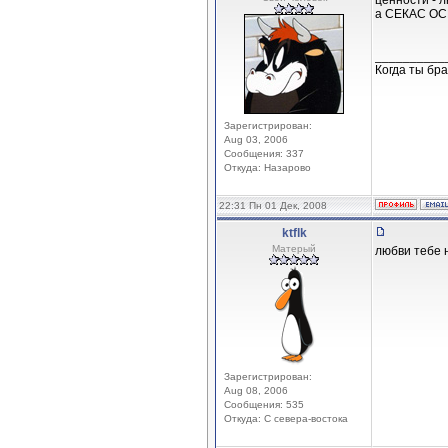
ценности - л
а СЕКАС ОС
__________
Когда ты бра
Зарегистрирован:
Aug 03, 2006
Сообщения: 337
Откуда: Назарово
22:31 Пн 01 Дек, 2008
ktflk
Матерый
любви тебе н
Зарегистрирован:
Aug 08, 2006
Сообщения: 535
Откуда: С севера-востока