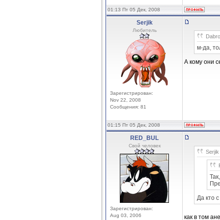
01:13 Пт 05 Дек, 2008
Serjik
Любитель
Dabro
м-да, то
А кому они 
Зарегистрирован:
Nov 22, 2008
Сообщения: 81
01:15 Пт 05 Дек, 2008
RED_BUL
Свой человек
Serjik
Так
Пре
Да кто 
Зарегистрирован:
Aug 03, 2006
как в том ан