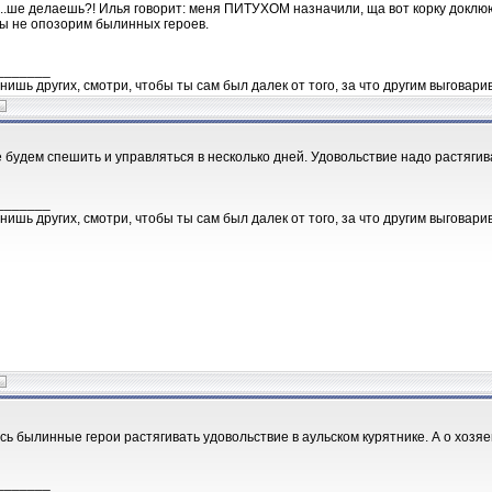
..ше делаешь?! Илья говорит: меня ПИТУХОМ назначили, ща вот корку доклюю 
ы не опозорим былинных героев.
_______
нишь других, смотри, чтобы ты сам был далек от того, за что другим выговари
е будем спешить и управляться в несколько дней. Удовольствие надо растягив
_______
нишь других, смотри, чтобы ты сам был далек от того, за что другим выговари
ись былинные герои растягивать удовольствие в аульском курятнике. А о хозя
_______