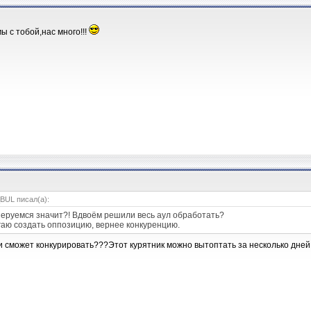
ы с тобой,нас много!!!
BUL писал(а):
уперуемся значит?! Вдвоём решили весь аул обработать?
аю создать оппозицию, вернее конкуренцию.
ми сможет конкурировать???Этот курятник можно вытоптать за несколько дней!