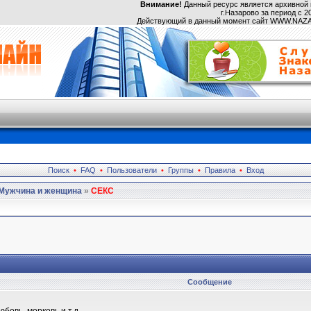
Внимание!
Данный ресурс является архивной 
г.Назарово за период с 20
Действующий в данный момент сайт WWW.NA
Поиск
•
FAQ
•
Пользователи
•
Группы
•
Правила
•
Вход
Мужчина и женщина
»
СЕКС
Сообщение