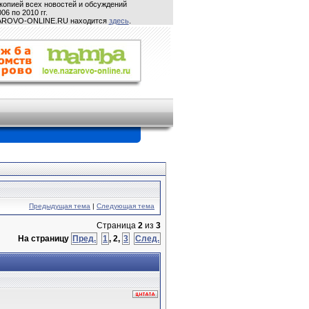
копией всех новостей и обсуждений
06 по 2010 гг.
ZAROVO-ONLINE.RU находится
здесь
.
Предыдущая тема
|
Следующая тема
Страница
2
из
3
На страницу
Пред.
1
,
2
,
3
След.