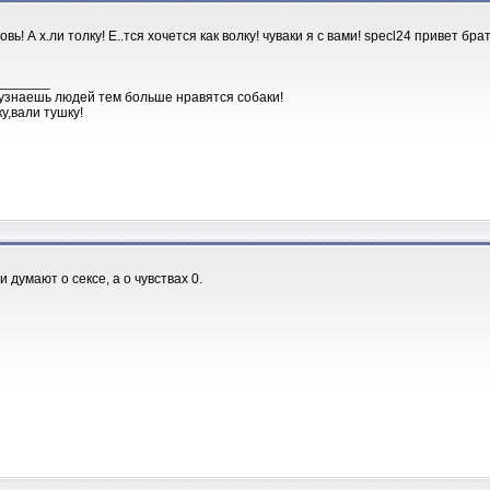
вь! А х.ли толку! Е..тся хочется как волку! чуваки я с вами! specl24 привет бра
_______
узнаешь людей тем больше нравятся собаки!
у,вали тушку!
и думают о сексе, а о чувствах 0.