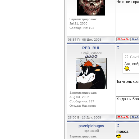
Не стоит ср
Зарегистрирован:
Jul 21, 2006
Сообщения: 102
08:34 Пн 08 Дек, 2008
RED_BUL
Свой человек
Gavri
Ага, со
.
Ты чтоль хо
Зарегистрирован:
__________
Aug 03, 2006
Когда ты бра
Сообщения: 337
Откуда: Назарово
23:56 Вт 16 Дек, 2008
pavelpichugov
Прохожий
mosca
Зарегистрирован: