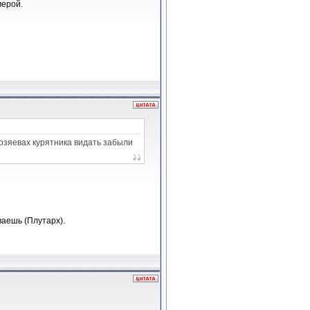
мерой.
хозяевах курятника видать забыли
ваешь (Плутарх).