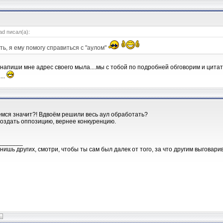
d писал(а):
ть, я ему помогу справиться с "аулом"
..напиши мне адрес своего мыла....мы с тобой по подробней обговорим и цитаты
...
уемся значит?! Вдвоём решили весь аул обработать?
оздать оппозицию, вернее конкуренцию.
_______
нишь других, смотри, чтобы ты сам был далек от того, за что другим выговари