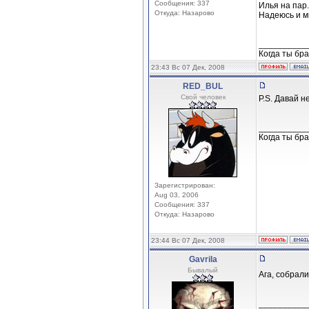
Сообщения: 337
Илья на пар.
Откуда: Назарово
Надеюсь и м
__________
Когда ты бра
23:43 Вс 07 Дек, 2008
RED_BUL
Свой человек
P.S. Давай н
__________
Когда ты бра
Зарегистрирован:
Aug 03, 2006
Сообщения: 337
Откуда: Назарово
23:44 Вс 07 Дек, 2008
Gavrila
Бывалый
Ага, собрал
__________