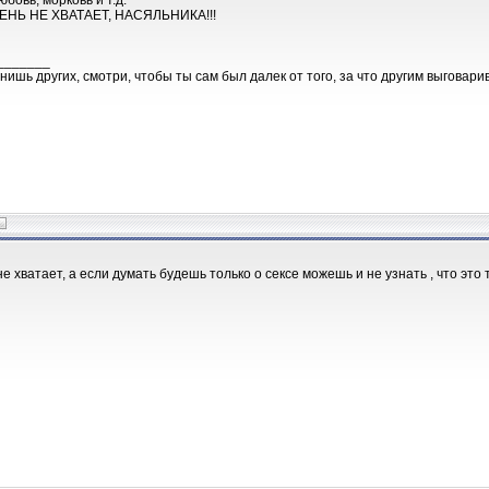
юбовь, морковь и т.д.
ЕНЬ НЕ ХВАТАЕТ, НАСЯЛЬНИКА!!!
_______
нишь других, смотри, чтобы ты сам был далек от того, за что другим выговари
е хватает, а если думать будешь только о сексе можешь и не узнать , что это 