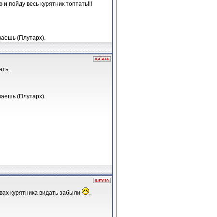
и пойду весь курятник топтать!!!
ваешь (Плутарх).
ать.
ваешь (Плутарх).
евах курятника видать забыли
.