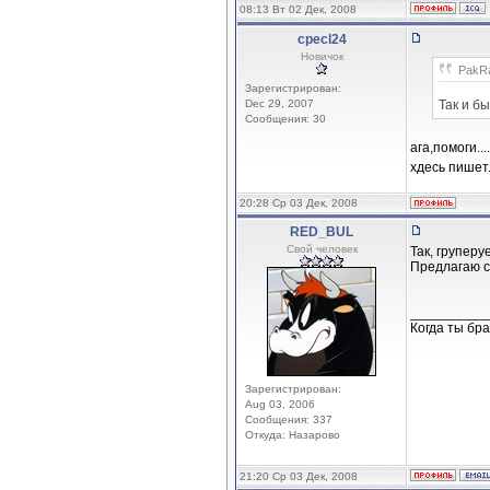
08:13 Вт 02 Дек, 2008
cpecl24
Новичок
PakRa
Зарегистрирован:
Dec 29, 2007
Так и бы
Сообщения: 30
ага,помоги..
хдесь пишет.
20:28 Ср 03 Дек, 2008
RED_BUL
Свой человек
Так, групер
Предлагаю с
__________
Когда ты бра
Зарегистрирован:
Aug 03, 2006
Сообщения: 337
Откуда: Назарово
21:20 Ср 03 Дек, 2008