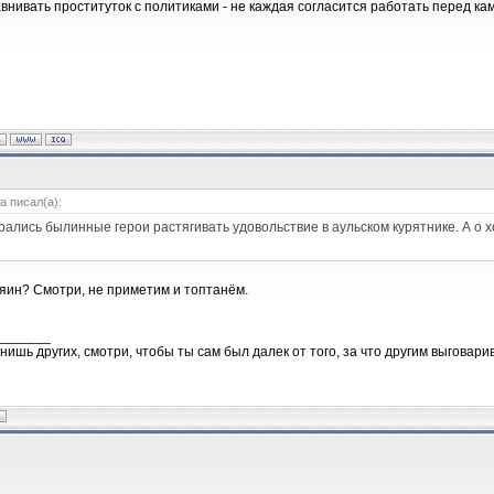
авнивать проституток с политиками - не каждая согласится работать перед ка
la писал(а):
брались былинные герои растягивать удовольствие в аульском курятнике. А о 
зяин? Смотри, не приметим и топтанём.
_______
нишь других, смотри, чтобы ты сам был далек от того, за что другим выговари