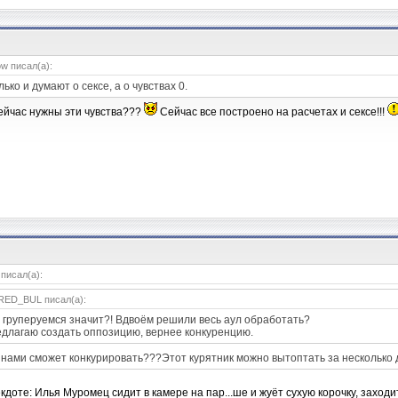
w писал(а):
лько и думают о сексе, а о чувствах 0.
сейчас нужны эти чувства???
Сейчас все построено на расчетах и сексе!!!
 писал(а):
RED_BUL писал(а):
, груперуемся значит?! Вдвоём решили весь аул обработать?
длагаю создать оппозицию, вернее конкуренцию.
с нами сможет конкурировать???Этот курятник можно вытоптать за несколько 
екдоте: Илья Муромец сидит в камере на пар...ше и жуёт сухую корочку, заходи