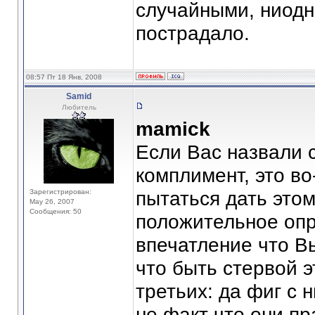
случайными, ниодн
пострадало.
08:57 Пт 18 Янв, 2008
Samid
Любитель
mamick
Если Вас назвали с
комплимент, это во
Зарегистрирован:
пытаться дать это
May 26, 2007
Сообщения: 50
положительное опр
впечатление что В
что быть стервой э
третьих: да фиг с 
не факт что они пр