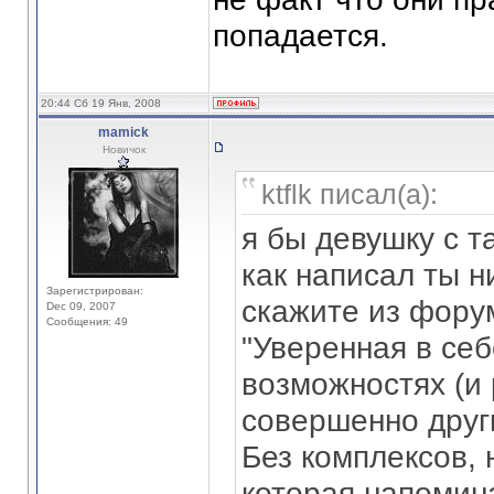
попадается.
20:44 Сб 19 Янв, 2008
mamick
Новичок
ktflk писал(а):
я бы девушку с 
как написал ты н
Зарегистрирован:
скажите из фору
Dec 09, 2007
Сообщения: 49
"Уверенная в себ
возможностях (и 
совершенно друг
Без комплексов, 
которая напомина