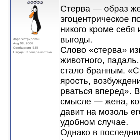
Стерва — образ ж
эгоцентрическое п
никого кроме себя 
выгоды.
Зарегистрирован:
Aug 08, 2006
Слово «стерва» из
Сообщения: 535
Откуда: С севера-востока
животного, падаль.
стало бранным. «С
ярость, возбужден
рваться вперед». 
смысле — жена, ко
давит на мозоль е
удобном случае.
Однако в последни