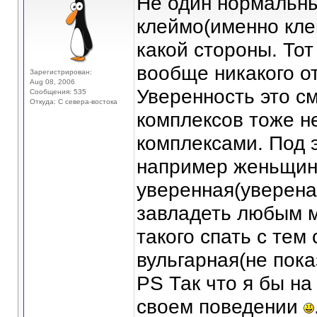
Не один нормальны
клеймо(именно кле
какой стороны. Тот
вообще никакого о
Зарегистрирован:
Aug 08, 2006
Уверенность это см
Сообщения: 535
Откуда: С севера-востока
комплексов тоже н
комплексами. Под 
например женьщину
уверенная(уверена
завладеть любым м
такого спать с тем 
вульгарная(не пока
PS Так что я бы на
своем поведении