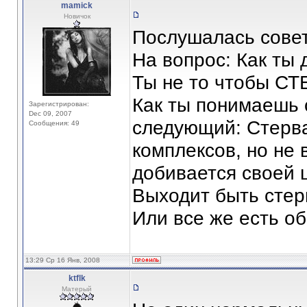
mamick
Новичок
Послушалась совет
На вопрос: Как ты 
Ты не то чтобы СТ
Как ты понимаешь 
Зарегистрирован:
Dec 09, 2007
следующий: Стерва
Сообщения: 49
комплексов, но не 
добивается своей 
Выходит быть стер
Или все же есть о
13:29 Ср 16 Янв, 2008
ktflk
Матерый