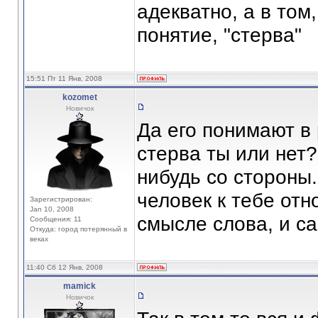
адекватно, а в том
понятие, "стерва"
15:51 Пт 11 Янв, 2008
kozomet
Новичок
Да его понимают в 
стерва ты или нет?
нибудь со стороны.
человек к тебе отн
Зарегистрирован:
Jan 10, 2008
смысле слова, и с
Сообщения: 11
Откуда: город потерянный в
веках
11:40 Сб 12 Янв, 2008
mamick
Новичок