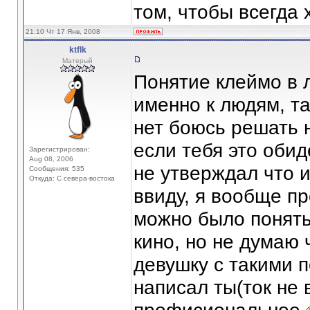
том, чтобы всегда 
21:10 Чт 17 Янв, 2008
ktflk
Матерый
Понятие клеймо в 
именно к людям, та
нет боюсь решать н
если тебя это обид
Зарегистрирован:
Aug 08, 2006
не утверждал что 
Сообщения: 535
Откуда: С севера-востока
ввиду, я вообще пр
можно было понять 
кино, но не думаю ч
девушку с такими 
написал ты(ток не 