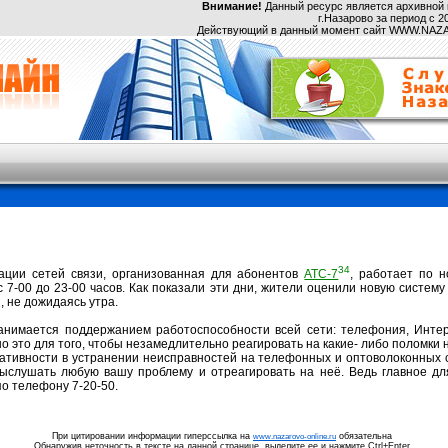
Внимание!
Данный ресурс является архивной 
г.Назарово за период с 20
Действующий в данный момент сайт WWW.NA
34
ации сетей связи, организованная для абонентов
АТС-7
, работает по 
 7-00 до 23-00 часов. Как показали эти дни, жители оценили новую систему
, не дожидаясь утра.
анимается поддержанием работоспособности всей сети: телефония, Интер
это для того, чтобы незамедлительно реагировать на какие- либо поломки 
ативности в устранении неисправностей на телефонных и оптоволоконных 
 выслушать любую вашу проблему и отреагировать на неё. Ведь главное дл
о телефону 7-20-50.
При цитировании информации гиперссылка на
обязательна
www.nazarovo-online.ru
Обнаружив неточность в тексте на данной странице, выделите ее и нажмите Ctrl+Enter.