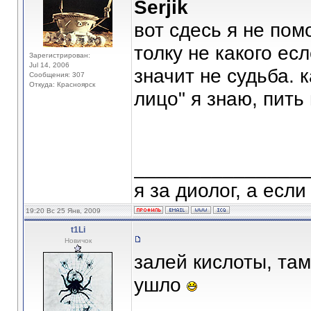
Serjik
вот сдесь я не пом
толку не какого ес
Зарегистрирован:
Jul 14, 2006
значит не судьба. 
Сообщения: 307
Откуда: Красноярск
лицо" я знаю, пить
_______________
я за диолог, а если
19:20 Вс 25 Янв, 2009
t1Li
Новичок
залей кислоты, там 
ушло