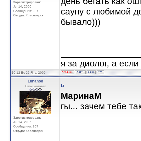
день бегать как о
Зарегистрирован:
Jul 14, 2006
сауну с любимой д
Сообщения: 307
Откуда: Красноярск
бывало)))
_______________
я за диолог, а если
19:12 Вс 25 Янв, 2009
Lunahod
Свой человек
МаринаМ
гы... зачем тебе та
Зарегистрирован:
Jul 14, 2006
Сообщения: 307
Откуда: Красноярск
_______________