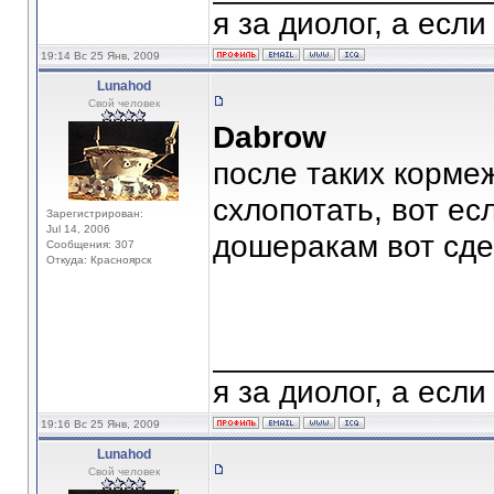
я за диолог, а если
19:14 Вс 25 Янв, 2009
Lunahod
Свой человек
Dabrow
после таких кормеж
схлопотать, вот ес
Зарегистрирован:
Jul 14, 2006
дошеракам вот сдес
Сообщения: 307
Откуда: Красноярск
_______________
я за диолог, а если
19:16 Вс 25 Янв, 2009
Lunahod
Свой человек