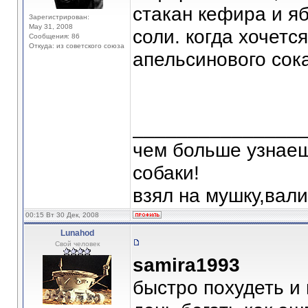
стакан кефира и яб
Зарегистрирован:
May 31, 2008
соли. когда хочетс
Сообщения: 86
Откуда: из советского союза
апельсинового сока
_______________
чем больше узнаеш
собаки!
взял на мушку,вали
00:15 Вт 30 Дек, 2008
Lunahod
Свой человек
samira1993
быстро похудеть и 