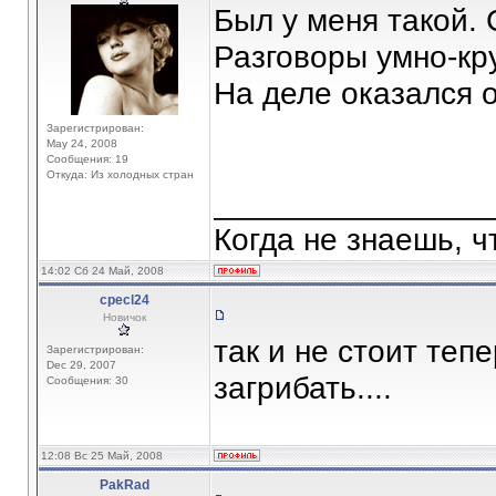
Был у меня такой. 
Разговоры умно-кр
На деле оказался 
Зарегистрирован:
May 24, 2008
Сообщения: 19
Откуда: Из холодных стран
_______________
Когда не знаешь, ч
14:02 Сб 24 Май, 2008
cpecl24
Новичок
так и не стоит теп
Зарегистрирован:
Dec 29, 2007
загрибать....
Сообщения: 30
12:08 Вс 25 Май, 2008
PakRad