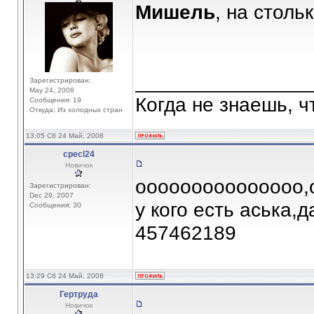
Мишель
, на столь
_______________
Зарегистрирован:
May 24, 2008
Когда не знаешь, ч
Сообщения: 19
Откуда: Из холодных стран
13:05 Сб 24 Май, 2008
cpecl24
Новичок
ооооооооооооооо,о
Зарегистрирован:
Dec 29, 2007
у кого есть аська,
Сообщения: 30
457462189
13:29 Сб 24 Май, 2008
Гертруда
Новичок