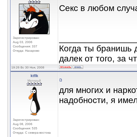
Секс в любом случа
_______________
Зарегистрирован:
Aug 03, 2006
Когда ты бранишь 
Сообщения: 337
Откуда: Назарово
далек от того, за 
19:26 Вс 30 Ноя, 2008
ktflk
Матерый
для многих и нарко
надобности, я име
Зарегистрирован:
Aug 08, 2006
Сообщения: 535
Откуда: С севера-востока