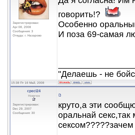
Да я согласна! Им 
говорить!?
Особенно оральный 
Зарегистрирован:
Apr 08, 2008
Сообщения: 3
И поза 69-самая л
Откуда: г. Назарово
_______________
"Делаешь - не бойс
15:38 Пт 16 Май, 2008
cpecl24
Новичок
круто,а эти сообщ
Зарегистрирован:
Dec 29, 2007
оральнай секс,так
Сообщения: 30
сексом?????зачем ж