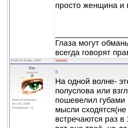
просто женщина и 
_______________
Глаза могут обманы
всегда говорят пра
23:00 Пт 11 Дек, 2009
Ева
Новичок
На одной волне- э
полуслова или взгл
пошевелил губами и
Зарегистрирован:
Dec 04, 2008
мысли сходятся(не 
Сообщения: 13
встречаются раз в 