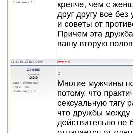
крепче, чем с жен
Сообщения: 13
друг другу все без
и советы от проти
Причем эта дружба 
вашу вторую полов
13:51 Вс 13 Дек, 2009
Дэнчик
Бывалый
Многие мужчины по
Зарегистрирован:
Sep 29, 2009
потому, что практ
Сообщения: 259
сексуальную тягу р
что дружбы между
действительно не 
отличается от одн