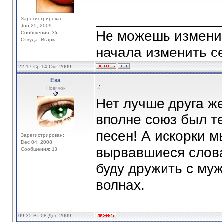
_______________
Зарегистрирован:
Jun 25, 2009
Не можешь изменит
Сообщения: 35
Откуда: Игарка
начала изменить се
22:17 Ср 14 Окт, 2009
Ева
Новичок
Нет лучше друга же
вполне союз был т
песен! А искорки 
Зарегистрирован:
Dec 04, 2008
вырвавшиеся слова
Сообщения: 13
буду дружить с му
волнах.
09:35 Вт 08 Дек, 2009