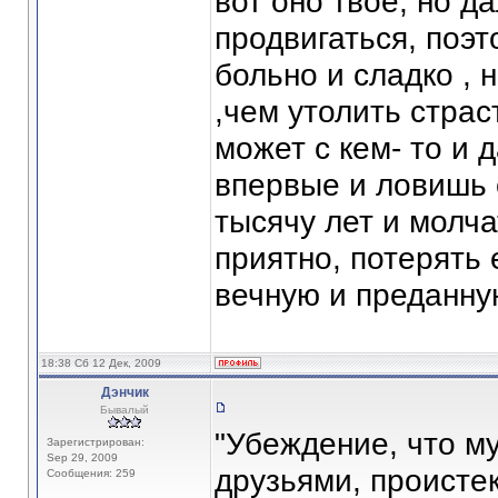
вот оно твоё, но 
продвигаться, поэт
больно и сладко , 
,чем утолить страс
может с кем- то и 
впервые и ловишь 
тысячу лет и молча
приятно, потерять 
вечную и преданн
18:38 Сб 12 Дек, 2009
Дэнчик
Бывалый
"Убеждение, что м
Зарегистрирован:
Sep 29, 2009
друзьями, проистек
Сообщения: 259