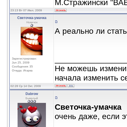
М.Стражински "ВА
23:13 Вт 07 Июл, 2009
Светочка-умачка
Новичок
А реально ли стат
_______________
Зарегистрирован:
Jun 25, 2009
Не можешь изменит
Сообщения: 35
Откуда: Игарка
начала изменить се
02:28 Ср 14 Окт, 2009
Dabrow
Бывалый
Светочка-умачка
очень даже, если э