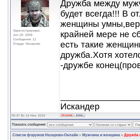
Дружба между мужч
будет всегда!!! В 
женщины умны,верн
Зарегистрирован:
крайней мере не с
Jun 29, 2009
Сообщения: 12
есть такие женщин
Откуда: Назарово
дружба.Хотя хотел
-дружбе конец(про
_______________
Искандер
00:37 Вс 14 Ноя, 2010
Показать сообщения:
Список форумов Назарово-Онлайн
»
Мужчина и женщина
»
Дружба 