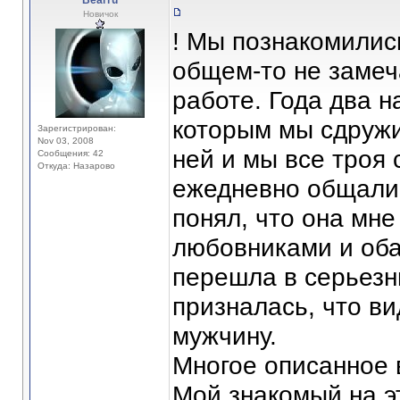
Bearru
Новичок
! Мы познакомились
общем-то не замеч
работе. Года два н
которым мы сдружи
Зарегистрирован:
Nov 03, 2008
ней и мы все троя
Сообщения: 42
Откуда: Назарово
ежедневно общались
понял, что она мне
любовниками и оба
перешла в серьезн
призналась, что ви
мужчину.
Многое описанное 
Мой знакомый на э