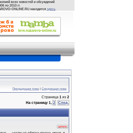
копией всех новостей и обсуждений
06 по 2010 гг.
ZAROVO-ONLINE.RU находится
здесь
.
Предыдущая тема
|
Следующая тема
Страница
1
из
2
На страницу
1
,
2
След.