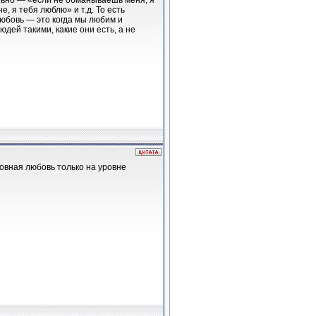
овно — «если не обманываешь меня, я
, я тебя люблю» и т.д. То есть
любовь — это когда мы любим и
дей такими, какие они есть, а не
ловная любовь только на уровне