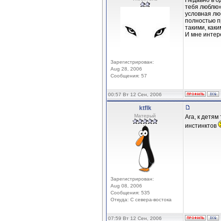
Недавно в о
тебя люблю»,
условная лю
полностью п
такими, каки
И мне интер
Зарегистрирован:
Aug 28, 2006
Сообщения: 57
00:57 Вт 12 Сен, 2006
ktflk
Матерый
Ага, к детя
инстинктов
Зарегистрирован:
Aug 08, 2006
Сообщения: 535
Откуда: С севера-востока
07:59 Вт 12 Сен, 2006