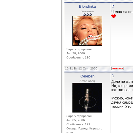
Blondinka
Бывалый
Человека нел
Зарегистрирован:
Jun 30, 2006
Сообщения: 136
10:31 Вт 12 Сен, 2006
Celeben
Amon'овец
Дело не в эт
Но, со врем
как таковое,
Можно, коне
двумя самод
теории. Утоп
Зарегистрирован:
Jun 05, 2006
Сообщения: 199
Откуда: Города Кырского
края