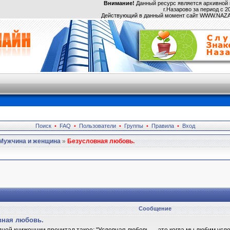
Внимание!
Данный ресурс является архивной 
г.Назарово за период с 20
Действующий в данный момент сайт WWW.NA
Поиск
•
FAQ
•
Пользователи
•
Группы
•
Правила
•
Вход
Мужчина и женщина
»
Безусловная любовь.
Сообщение
вная любовь.