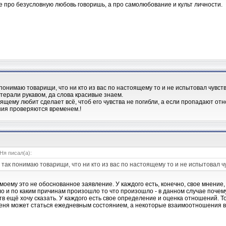
не про безусловную любовь говоришь, а про самолюбование и культ личности.
 понимаю товарищи, что ни кто из вас по настоящему то и не испытовал чувств
ытерали рукавом, да слова красивые знаем.
оящему любит сделает всё, чтоб его чувства не погибли, а если пропадают о
ия проверяются временем.!
я писал(а):
я так понимаю товарищи, что ни кто из вас по настоящему то и не испытовал ч
о моему это не обоснованное заявление. У каждого есть, конечно, свое мнение
ло и по каким причинам произошло то что произошло - в данном случае почему 
тв ещё хочу сказать. У каждого есть свое определение и оценка отношений. Т
еня может статься ежедневным состоянием, а некоторые взаимоотношения во