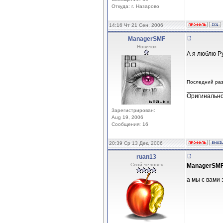
Откуда: г. Назарово
14:16 Чт 21 Сен, 2006
ManagerSMF
Новичок
А я люблю Р
Последний раз
__________
Оригинальнос
Зарегистрирован:
Aug 19, 2006
Сообщения: 16
20:39 Ср 13 Дек, 2006
ruan13
Свой человек
ManagerSM
а мы с вами