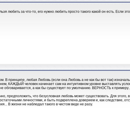
ьзя любить за что-то, его нужно любить просто такого какой он есть. Если это
ом. В принципе, любая Любовь (если она Любовь а не как бы вот так) изначал
енем, КАЖДЫЙ человек начинает сам на интуитивном уровне выставлять услови
 не обговаривается, а как бы существует по умолчанию. ВЕРНОСТЬ к примеру..
чно, предположить, что безусловная любовь может существовать. Для этого, 
остаточными личностями, и быть подкреплена доверием и, как следствие, отсу
ия... В жизни не наблюдал такого в чистом виде не разу.