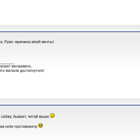
га, Руан -мужчина моей мечты!
_______
тигают желаемого,
что желали достигнутого!
о сабжу, бывает, читай выше
сам себе противоречу