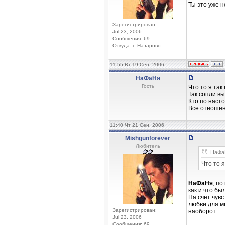
Ты это уже 
Зарегистрирован:
Jul 23, 2006
Сообщения: 69
Откуда: г. Назарово
11:55 Вт 19 Сен, 2006
НаФаНя
Гость
Что то я так
Так сопли в
Кто по наст
Все отношен
11:40 Чт 21 Сен, 2006
Mishgunforever
Любитель
НаФаН
Что то 
НаФаНя
, п
как и что бы
На счет чувс
любви для м
Зарегистрирован:
наоборот.
Jul 23, 2006
Сообщения: 69