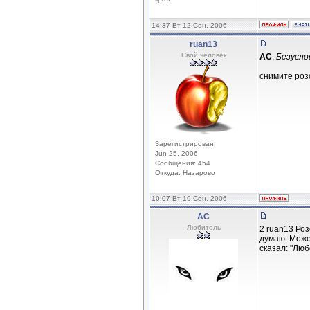
14:37 Вт 12 Сен, 2006
ruan13
Свой человек
АС
,
Безусло
снимите роз
Зарегистрирован:
Jun 25, 2006
Сообщения: 454
Откуда: Назарово
10:07 Вт 19 Сен, 2006
АС
Любитель
2 ruan13 Роз
думаю: Може
сказал: "Люб