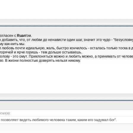
огласен с
Ruan
'ом.
 добавить, что, от любви до ненависти один шаг, значит это чудо - "безуслов
у как-нить мы.
 любовь почти идиальную, жаль, быстро кончилось - осталась только тоска в 
 горячей и ярче горишь - тем дольше остываешь.
олову - это омут. Приклоняться можно и любить можно, а принимать от человек
во. В жизни полностью доверять нельзя никому.
сал(а):
 позволяет видеть любимого человека таким, каким его задумал бог".