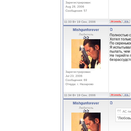
Зарегистрирован:
Aug 28, 2006
Сообщения: 57
11:33 Вт 19 Сен, 2006
Mishgunforever
Любитель
Полностью с
Хотел только
По сереньком
Я испытывал
пылать, чем
Не теряйте г
безрассудст
Зарегистрирован:
Jul 23, 2006
Сообщения: 69
Откуда: г. Назарово
11:34 Вт 19 Сен, 2006
Mishgunforever
Любитель
АС пи
"Любовь