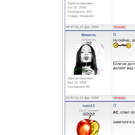
Зарегистрирован:
Jun 25, 2006
Сообщения: 454
Откуда: Назарово
20:47 Ср 13 Дек, 2006
Мишель
Любитель
Ну сейчас, а
__________
Если не дос
делают вид 
Зарегистрирован:
May 22, 2006
Сообщения: 96
20:51 Ср 13 Дек, 2006
ruan13
Свой человек
АС
, ответ п
заметьте я 