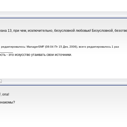
уана 13, при чем, исключительно, безусловной любовью! Безусловной, безот
 редактировалось: ManagerSMF (08:04 Пт 15 Дек, 2006), всего редактировалось 1 раз
_______
ть - это искусство утаивать свои источники.
F
, опа!
 знакомы?