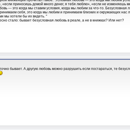
дной книженции прочитал такое: "Условная любовь — это когда мы любим усл
 «если приносишь домой много денег, я тебя люблю», «если не изменяешь мне
бовь — это когда мы ставим условия, когда мы любим за что-то. Безусловная 
ринимаем себя, это когда мы любим и принимаем близких и окружающих нас лю
ми мы хотели бы их видеть. "
есно стало: бывает безусловная любовь в реале, а не в книжках? Или нет?
м точно бывает. А другую любовь можно разрушить если постараться, те безус