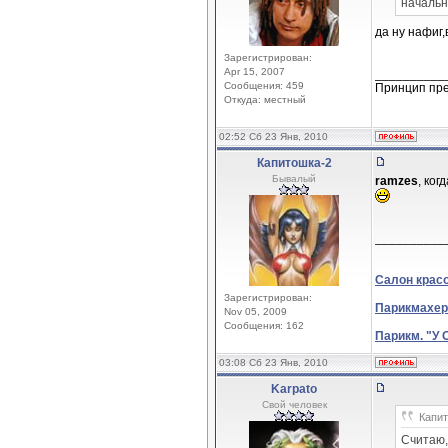
начальн
да ну нафиг
Зарегистрирован:
Apr 15, 2007
__________
Сообщения: 459
Принцип пре
Откуда: местный
02:52 Сб 23 Янв, 2010
Капитошка-2
Бывалый
ramzes
, ко
__________
Салон крас
Зарегистрирован:
Парикмахер
Nov 05, 2009
Сообщения: 162
Парикм. "У 
03:08 Сб 23 Янв, 2010
Karpato
Свой человек
Капит
Считаю,