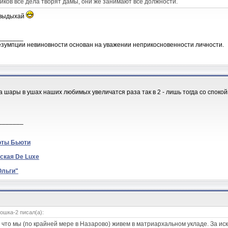
иков все дела творят дамы, они же занимают все должности.
,выдыхай
_______
зумпции невиновности основан на уважении неприкосновенности личности.
гда шары в ушах наших любимых увеличатся раза так в 2 - лишь тогда со спок
_______
оты Бьюти
ская De Luxe
Ольги"
ошка-2 писал(а):
 что мы (по крайней мере в Назарово) живем в матриархальном укладе. За ис