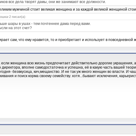
иков все дела творят дамы, они же занимают все должности.
еликим мужчиной стоит великая женщина и за каждой великой женщиной стои
ошка-2 писал(а):
ьше шары в ушах - тем почтеннее дама перед вами.
сли на этот счет?
рает сам, что ему нравится, то и приобретает и использует в повседневной 
а если женщина всю жизнь предпочитает действительно дорогие украшения, 
о директора, вполне самодостаточна и успешна, её в какую часть вашей теори
годня- безвкусица, кич,мещанство. И не так уж много женщин во власти. И ча
ивания и поиск корма своему семейству. хотя...бывают исключения, карьеристк