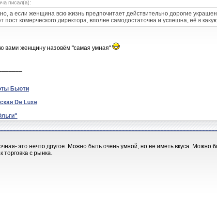
ча писал(а):
но, а если женщина всю жизнь предпочитает действительно дорогие украшен
т пост комерческого директора, вполне самодостаточна и успешна, её в каку
 вами женщину назовём "самая умная"
_______
оты Бьюти
ская De Luxe
Ольги"
чная- это нечто другое. Можно быть очень умной, но не иметь вкуса. Можно 
к торговка с рынка.