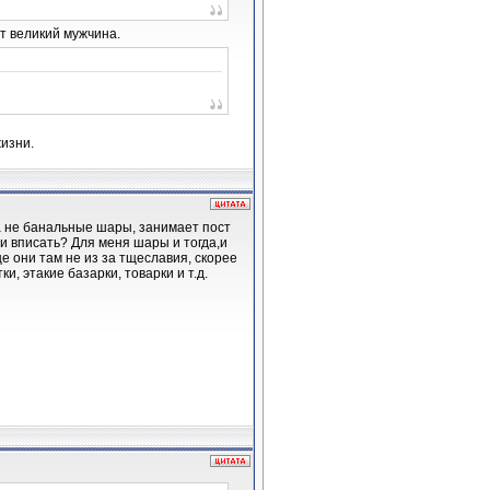
т великий мужчина.
жизни.
а не банальные шары, занимает пост
и вписать? Для меня шары и тогда,и
ще они там не из за тщеславия, скорее
и, этакие базарки, товарки и т.д.