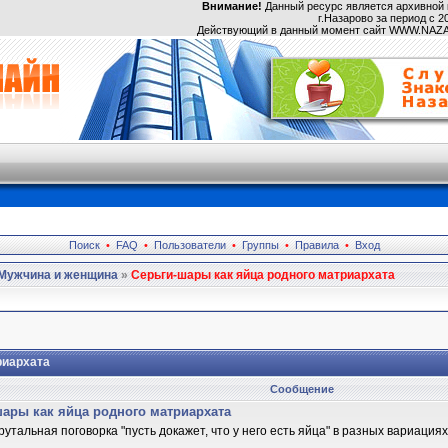
Внимание!
Данный ресурс является архивной 
г.Назарово за период с 20
Действующий в данный момент сайт WWW.NA
Поиск
•
FAQ
•
Пользователи
•
Группы
•
Правила
•
Вход
Мужчина и женщина
»
Серьги-шары как яйца родного матриархата
риархата
Сообщение
ары как яйца родного матриархата
рутальная поговорка "пусть докажет, что у него есть яйца" в разных вариаци