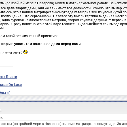
 мы (по крайней мере в Назарово) живем в матриархальном укладе. За исключ
все дела творят дамы, они же занимают все должности. Мужики кто вымер кто
дываюсь, что в нашем матриархальном укладе категория яиц из упомянутой по
 воплощение. Это серьги-шары. Навеяло эту мысль картина виденная нескольк
 одна суровая немногословная матрона, вторая хрупкая девушка. У первой в
арики. Сразу понятно кто в этой паре главнее... В дальнейшем сей вывод пр
ми.
ем такой вот жизненный ориентир:
шары в ушах - тем почтеннее дама перед вами.
на этот счет?
_______
оты Бьюти
ская De Luxe
Ольги"
2
,
а:
 что мы (по крайней мере в Назарово) живем в матриархальном укладе. За ис