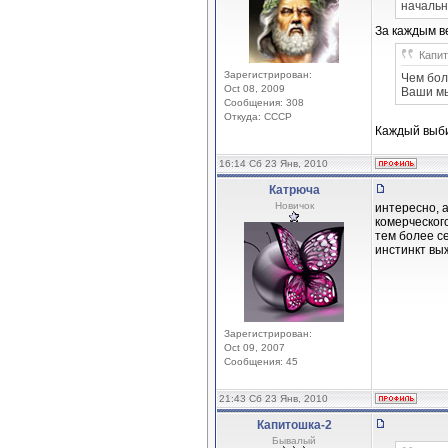
начальн
За каждым в
Капит
Зарегистрирован:
Чем бол
Oct 08, 2009
Ваши мы
Сообщения: 308
Откуда: СССР
Каждый выби
16:14 Сб 23 Янв, 2010
Катрюча
Новичок
интересно, 
комерческог
тем более се
инстинкт выж
Зарегистрирован:
Oct 09, 2007
Сообщения: 45
21:43 Сб 23 Янв, 2010
Капитошка-2
Бывалый