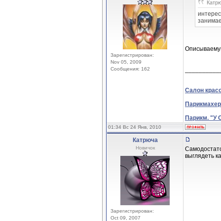
Катрю
интерес
занимае
Описываемую
Зарегистрирован:
Nov 05, 2009
Сообщения: 162
__________
Салон крас
Парикмахер
Парикм. "У 
01:34 Вс 24 Янв, 2010
Катрюча
Новичок
Самодостато
выглядеть ка
Зарегистрирован:
Oct 09, 2007