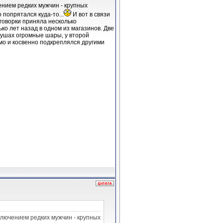
ением редких мужчин - крупных
 попрятался куда-то...
И вот в связи
говорки приняла несколько
о лет назад в одном из магазинов. Две
 ушах огромные шары, у второй
ямо и косвенно подкреплялся другими
ключением редких мужчин - крупных