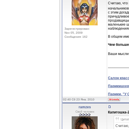
Считаю, что
начальников 
с этим дога
причудливое
продавщицы,
маленькие ш
наблюдения
Зарегистрирован:
Nov 05, 2009
В общем име
Сообщения: 162
Чем больше 
Ваши мысли 
__________
Салон крас
Парикмахер
Парикм. "У 
02:40 Сб 23 Янв, 2010
ramzes
Свой человек
Капитошка-
Цитат
Считаю,