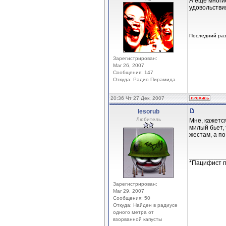
А еще многие
удовольствия
Последний раз
Зарегистрирован:
Mar 26, 2007
Сообщения: 147
Откуда: Радио Пирамида
20:36 Чт 27 Дек, 2007
lesorub
Любитель
Мне, кажетс
милый бьет,
жестам, а по
__________
*Пацифист п
Зарегистрирован:
Mar 29, 2007
Сообщения: 50
Откуда: Найден в радиусе
одного метра от
взорванной капусты