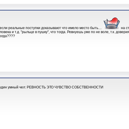
 если реальные поступки доказывают что имело место быть....
на ст
овека и т.д. "рыльце в пушку", что тогда. Ревнуешь уже по не воле, т.к. довер
тогда????
т один умный чел: РЕВНОСТЬ ЭТО ЧУВСТВО СОБСТВЕННОСТИ