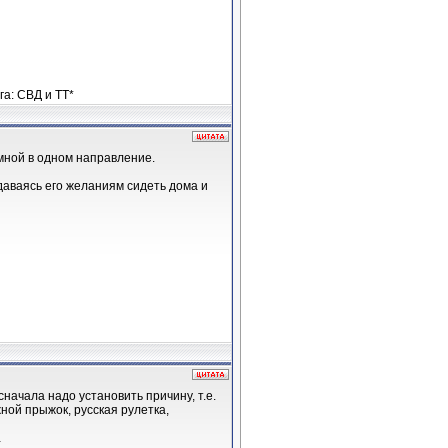
а: СВД и ТТ*
 мной в одном направление.
ддаваясь его желаниям сидеть дома и
начала надо установить причину, т.е.
ной прыжок, русская рулетка,
…