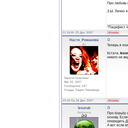
Про любовь 
З.Ы. Лично я
__________
*Пацифист п
21:19 Вт 25 Дек, 2007
Настя_Романова
RJ
Теперь я по
Кстати,
leso
никого не ви
Зарегистрирован:
Mar 26, 2007
Сообщения: 147
Откуда: Радио Пирамида
15:16 Ср 26 Дек, 2007
lesorub
Любитель
Про борьбу 
основу. Если
опередить Д
А вот если в