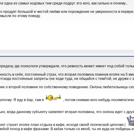
и одна из самых ходовых тем среди подруг: кто кого, как сильно и почему...
это продукт большой и чистой любви или порождение не уверенности в первую
 мысли по этому поводу.
редачу, где психологи утверждали, что ревность может имеет под собой толь
ность в себе, постоянный страх, что вторая половина покинув его/ее на 5 м
отсюда постоянные запреты (не ходи туда, не общайся с тем/той, не дружи с эт
ние о второй половине по собственному поведению. Он/она любительница сход
епочку: Я иду в бар, там я
, потом снимаю кого-нибудь посимпатич
но, когда данному субъекту заявляет вторая половина, что он/она идет с дру
кт строит его/ее план отдыха в кафе, исходя своей логической цепочки (
бой поход в кафе фразами: В кабак только со мной; ты не куда не пойдешь и 