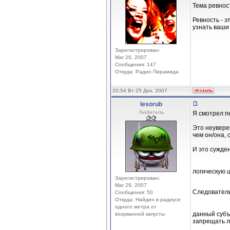
Тема ревност
Ревность - 
узнать ваши
Зарегистрирован:
Mar 26, 2007
Сообщения: 147
Откуда: Радио Пирамида
20:54 Вт 25 Дек, 2007
lesorub
Любитель
Я смотрел пе
Это неуверен
чем он/она, 
И это сужде
логическую ц
Зарегистрирован:
Mar 29, 2007
Следователь
Сообщения: 50
Откуда: Найден в радиусе
одного метра от
данный субъе
взорванной капусты
запрещать лю