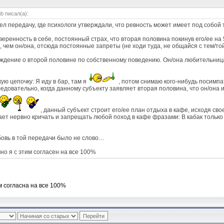
ub писал(а):
ел передачу, где психологи утверждали, что ревность может имеет под собой 
веренность в себе, постоянный страх, что вторая половина покинув его/ее на
, чем он/она, отсюда постоянные запреты (не ходи туда, не общайся с тем/той, 
уждение о второй половине по собственному поведению. Он/она любительница 
ую цепочку: Я иду в бар, там я
, потом снимаю кого-нибудь посимп
ледовательно, когда данному субъекту заявляет вторая половина, что он/она 
, данный субъект строит его/ее план отдыха в кафе, исходя сво
ает нервно кричать и запрещать любой поход в кафе фразами: В кабак только 
овь в той передачи было не слово…
чно я с этим согласен на все 100%
м согласна на все 100%