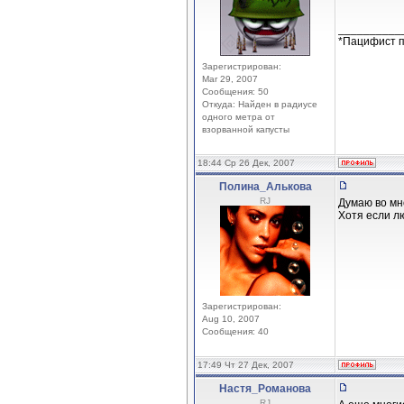
__________
*Пацифист п
Зарегистрирован:
Mar 29, 2007
Сообщения: 50
Откуда: Найден в радиусе
одного метра от
взорванной капусты
18:44 Ср 26 Дек, 2007
Полина_Алькова
RJ
Думаю во мн
Хотя если лю
Зарегистрирован:
Aug 10, 2007
Сообщения: 40
17:49 Чт 27 Дек, 2007
Настя_Романова
RJ