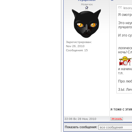
Новичок
lesor
Я смотр
Это неу
лучшего
И это с
Зарегистрирован:
Nov 26, 2010
логическ
Сообщения: 15
ночь! С
и начин
т.п.
Про люб
З.Ы. Ли
я тоже с эти
22:06 Вс 28 Ноя, 2010
Показать сообщения: