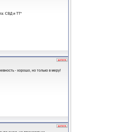
а: СВД и ТТ*
евность - хорошо, но только в меру!