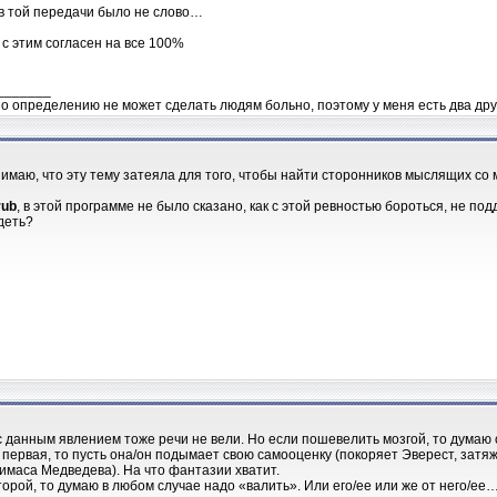
в той передачи было не слово…
 с этим согласен на все 100%
_______
о определению не может сделать людям больно, поэтому у меня есть два друг
нимаю, что эту тему затеяла для того, чтобы найти сторонников мыслящих со
rub
, в этой программе не было сказано, как с этой ревностью бороться, не по
деть?
с данным явлением тоже речи не вели. Но если пошевелить мозгой, то думаю с
 первая, то пусть она/он подымает свою самооценку (покоряет Эверест, затяж
имаса Медведева). На что фантазии хватит.
торой, то думаю в любом случае надо «валить». Или его/ее или же от него/ее