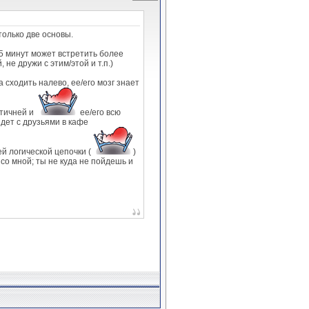
только две основы.
 5 минут может встретить более
не дружи с этим/этой и т.п.)
сходить налево, ее/его мозг знает
атичней и
ее/его всю
идет с друзьями в кафе
ей логической цепочки (
)
со мной; ты не куда не пойдешь и