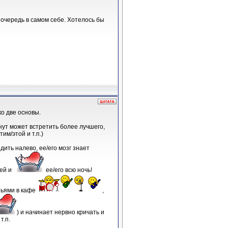
 очередь в самом себе. Хотелось бы
ко две основы.
инут может встретить более лучшего,
им/этой и т.п.)
ить налево, ее/его мозг знает
ней и
ее/его всю ночь!
зьями в кафе
,
) и начинает нервно кричать и
т.п.