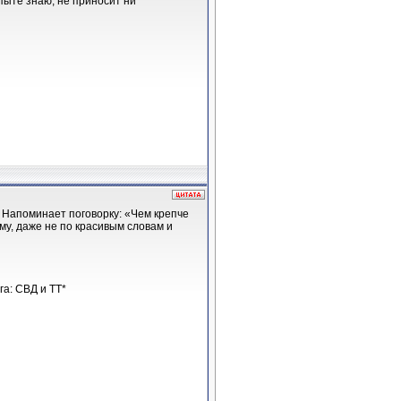
опыте знаю, не приносит ни
! Напоминает поговорку: «Чем крепче
му, даже не по красивым словам и
а: СВД и ТТ*