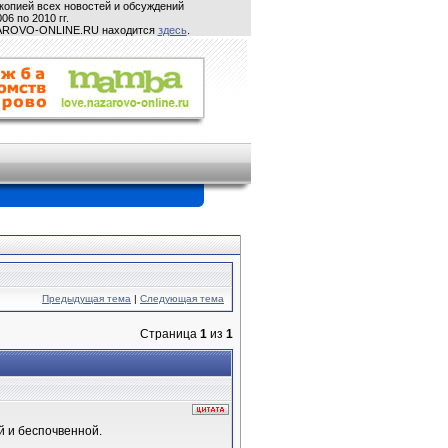
копией всех новостей и обсуждений
06 по 2010 гг.
ZAROVO-ONLINE.RU находится
здесь
.
Предыдущая тема
|
Следующая тема
Страница
1
из
1
й и беспочвенной.