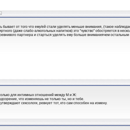
ь бывает от того что ему/ей стали уделять меньше внимания, (такое наблюда
ртного (даже слабо-алкогольных напитков) это "чувство" обостряется в неско
 ревнивого партнера и старться уделять ему больше вниманиячем остальным 
только для интимных отношений между М и Ж:
одозрение, что изменяешь не только ты, но и тебе.
 утверждают сексологи, ревнует тот, кто сам способен на измену.