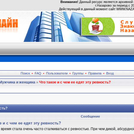
Внимание!
Данный ресурс является архивной 
г.Назарово за период с 20
Действующий в данный момент сайт WWW.NA
Поиск
•
FAQ
•
Пользователи
•
Группы
•
Правила
•
Вход
Мужчина и женщина
»
Что такое и с чем ее едят эту ревность?
ость?
Сообщение
е и с чем ее едят эту ревность?
 время стала очень часто сталкиваться с ревностью. При чем дикой, абсурдно