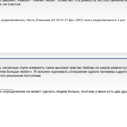
 уверяют: Ревнует - значит любит. Только вот эта ревность, на собственном 
, ни счастья.
 редактировалось: Настя_Романова (22:18 Чт 27 Дек, 2007), всего редактировалось 1 раз
я, несколько глупо измерять такое высокое чувство любовь по шкале ревность
 тем больше любит». Я склонен оценивать отношение одного человека к друго
 его реальным поступкам.
_______
о определению не может сделать людям больно, поэтому у меня есть два друг